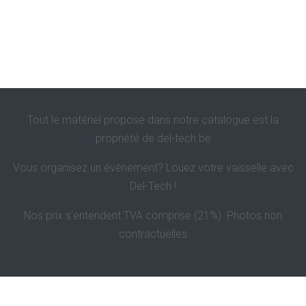
Tout le matériel proposé dans notre catalogue est la
propriété de
del-tech.be
Vous organisez un évènement? Louez votre vaisselle avec
Del-Tech !
Nos prix s'entendent TVA comprise (21%). Photos non
contractuelles
Politique de confidentialité et de vie privée
Contact